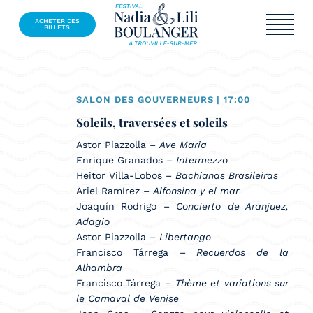
ACHETER DES
BILLETS
SALON DES GOUVERNEURS
| 17:00
Soleils, traversées et soleils
Astor Piazzolla –
Ave Maria
Enrique Granados –
Intermezzo
Heitor Villa-Lobos –
Bachianas Brasileiras
Ariel Ramírez –
Alfonsina y el mar
Joaquín Rodrigo –
Concierto de Aranjuez,
Adagio
Astor Piazzolla –
Libertango
Francisco Tárrega –
Recuerdos de la
Alhambra
Francisco Tárrega –
Thème et variations sur
le Carnaval de Venise