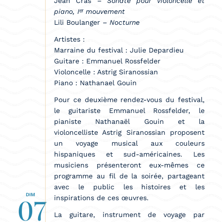
Jean Cras –
Sonate pour violoncelle et
piano, Iᵉʳ mouvement
Lili Boulanger –
Nocturne
Artistes :
Marraine du festival : Julie Depardieu
Guitare : Emmanuel Rossfelder
Violoncelle : Astrig Siranossian
Piano : Nathanael Gouin
Pour ce deuxième rendez-vous du festival,
le guitariste Emmanuel Rossfelder, le
pianiste Nathanaël Gouin et la
violoncelliste Astrig Siranossian proposent
un voyage musical aux couleurs
hispaniques et sud-américaines. Les
musiciens présenteront eux-mêmes ce
programme au fil de la soirée, partageant
avec le public les histoires et les
DIM
07
inspirations de ces œuvres.
La guitare, instrument de voyage par