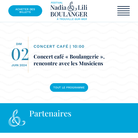
ACHETER DES
BILLETS
DIM
02
CONCERT CAFÉ
| 10:00
Concert café « Boulangerie »,
rencontre avec les Musiciens
JUIN 2024
TOUT LE PROGRAMME
Partenaires